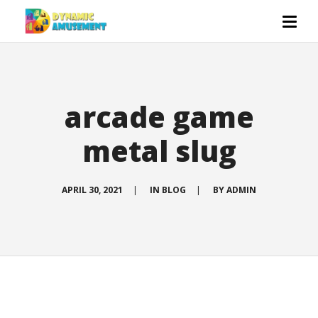
arcade game
metal slug
APRIL 30, 2021
|
IN
BLOG
|
BY
ADMIN